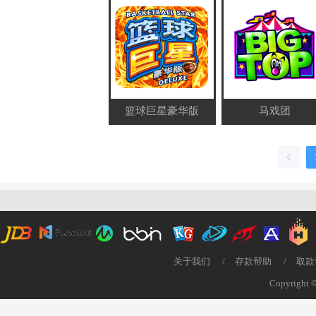
篮球巨星豪华版
马戏团
关于我们
存款帮助
取款
Copyrigh